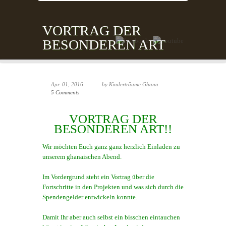
VORTRAG DER
BESONDEREN ART
Apr. 01, 2016
by Kinderträume Ghana
5 Comments
VORTRAG DER
BESONDEREN ART!!
Wir möchten Euch ganz ganz herzlich Einladen zu
unserem ghanaischen Abend.
Im Vordergrund steht ein Vortrag über die
Fortschritte in den Projekten und was sich durch die
Spendengelder entwickeln konnte.
Damit Ihr aber auch selbst ein bisschen eintauchen