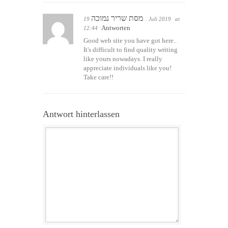
מסת שריר נמוכה
19. Juli 2019
at
Antworten
12:44
Good web site you have got here..
It's difficult to find quality writing
like yours nowadays. I really
appreciate individuals like you!
Take care!!
Antwort hinterlassen