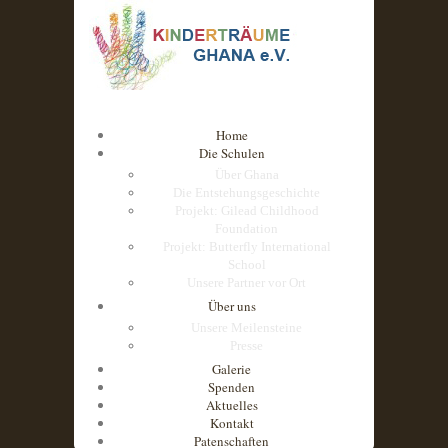
Home
Die Schulen
Über Ghana
Die Entstehungsgeschichte
Projekt: Gilead Childhood
Foundation
Projekt: Butterfly International
School
Unsere Partner vor Ort
Über uns
Unsere Meilensteine
Presse
Galerie
Spenden
Aktuelles
Kontakt
Patenschaften