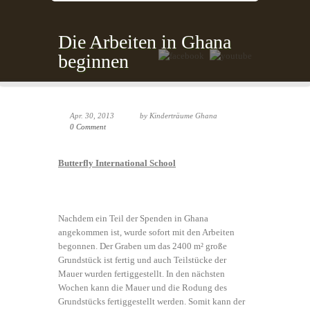
Die Arbeiten in Ghana
beginnen
Apr. 30, 2013
by Kinderträume Ghana
0 Comment
Butterfly International School
Nachdem ein Teil der Spenden in Ghana
angekommen ist, wurde sofort mit den Arbeiten
begonnen. Der Graben um das 2400 m² große
Grundstück ist fertig und auch Teilstücke der
Mauer wurden fertiggestellt. In den nächsten
Wochen kann die Mauer und die Rodung des
Grundstücks fertiggestellt werden. Somit kann der